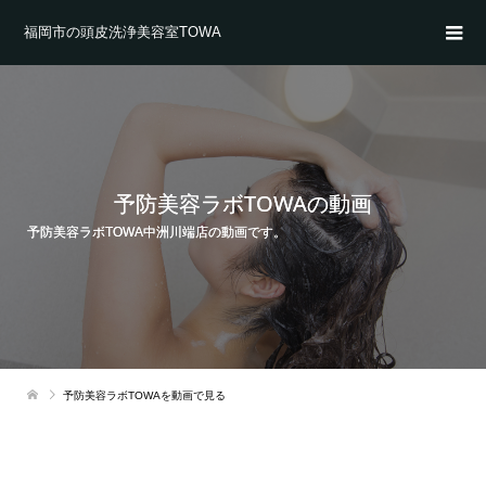
福岡市の頭皮洗浄美容室TOWA
予防美容ラボTOWAの動画
予防美容ラボTOWA中洲川端店の動画です。
予防美容ラボTOWAを動画で見る
動
画
プ
レ